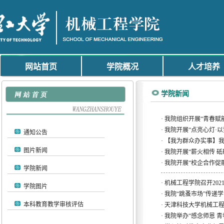
网站首页
学院概况
人才培养
学院新闻
·
我院组织开展“青春赋
·
我院开展“点亮心灯·
通知公告
·
【我为群众办实事】我
图片新闻
·
我院开展“薪火相传 砥
·
我院开展“校企合作促
学院新闻
·
机械工程学院召开202
学院图片
·
我院“跳蚤市场”传递
本科教育教学审核评估
·
天津科技大学机械工
·
我院举办“感念师恩 