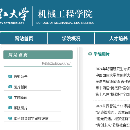
网站首页
学院概况
人才培养
学院图片
·
2024年明理研究生导
·
中国国际大学生创新大赛
通知公告
·
廉洁自律铸师德 善作
图片新闻
·
第十四届”挑战杯“秦
·
第十八届”挑战杯“全
学院新闻
·
2024世界智能产业博
学院图片
·
“足迹绘校园，盖章留
本科教育教学审核评估
·
“追光而遇，械梦逐诗
·
“青创未来”暑期社会